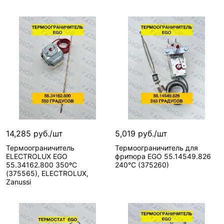
В корзину
В корзину
2 шт
1 шт
Вид запчасти—
Материал—
Термоограничитель
Керамика
Артикул
Вид запчасти—
производителя—
Термоограничитель
14,285 руб./шт
5,019 руб./шт
004919, 0H6134,
Артикул
Термоограничитель
Термоограничитель для
6A046150,
производителя—
ELECTROLUX EGO
фритюра EGO 55.14549.826
BN6A046150,
3444107, 6A049401,
55.34162.800 350ºС
240°C (375260)
CZA346, 004919,
BN6A049401,
(375565), ELECTROLUX,
Zanussi
0H6134,
RTBF900094, 808181,
5532562808,
6010020, 3444107,
RTCU800152,
6010020, 732913,
375228,
Артикул—
375339
В корзину