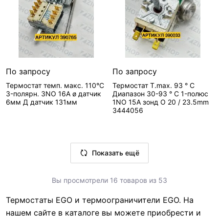
2 шт
УТ-00001971 / 0
EGO
Нет в наличии, можно з
Базовая единица—
ID поста блога для
Вид запчасти—
шт
комментариев—
Вид запчасти—
Термостат
Ставки налогов—
22
1477
Термоограничитель
Артикул
Производитель—
Артикул
производителя—
EGO
производителя—
55.13023.080
По запросу
По запросу
ID поста блога для
LF5070336
Артикул—
комментариев—
Термостат темп. макс. 110°C
Термостат T.max. 93 ° C
Артикул—
5513023080
3-полярн. 3NO 16А ø датчик
Диапазон 30-93 ° C 1-полюс
2324
LF5070336
Реквизиты—
Товары
6мм Д датчик 131мм
1NO 15A зонд O 20 / 23.5mm
Реквизиты—
Товары
3444056
/ Товар /
/ Товар /
УТ-00001222 / 0
УТ-00006422 / 0.2
Базовая единица—
Базовая единица—
шт
шт
Сообщить о поступлении
Показать ещё
Ставки налогов—
22
Сообщить о поступлении
Ставки налогов—
22
Производитель—
Производитель—
EGO
Вы просмотрели 16 товаров из 53
Нет в наличии, можно заказать
EGO
ID поста блога для
Нет в наличии, можно з
ID поста блога для
комментариев—
Термостаты EGO и термоограничители EGO. На
Вид запчасти—
комментариев—
Вид запчасти—
1480
Терморегулятор
нашем сайте в каталоге вы можете приобрести и
6157
Терморегулятор