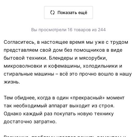
шт
шт
Ставки налогов—
22
Ставки налогов—
22
В корзину
Показать ещё
ID поста блога для
ID поста блога для
В корзину
комментариев—
комментариев—
3791
3793
Вы просмотрели 16 товаров из 244
3 шт
1 шт
Согласитесь, в настоящее время мы уже с трудом
Вид запчасти—
Вид запчасти—
Шланг
представляем свой дом без помощников в виде
Тарелка
Артикул—
ШЛА-010
бытовой техники. Блендеры и мясорубки,
Артикул—
D315
Реквизиты—
Товары
микроволновки и кофемашины, холодильники и
Реквизиты—
Товары
/ Товар /
стиральные машины – всё это прочно вошло в нашу
/ Товар /
УТ-00003740 / 0.15
УТ-00003669 / 0
жизнь.
Базовая единица—
Базовая единица—
шт
шт
Ставки налогов—
22
Тем обиднее, когда в один «прекрасный» момент
Ставки налогов—
22
ID поста блога для
так необходимый аппарат выходит из строя.
ID поста блога для
комментариев—
Однако каждый раз покупать новую технику
комментариев—
3702
достаточно затратно.
3640