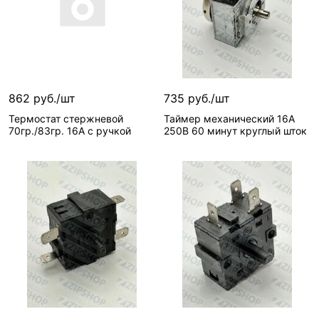
862 руб./шт
735 руб./шт
Термостат стержневой
Таймер механический 16А
70гр./83гр. 16А с ручкой
250В 60 минут круглый шток
В корзину
В корзину
1 шт
2 шт
Вид запчасти—
Вид запчасти—
Термостат
Таймер
Артикул
Артикул—
ST-245