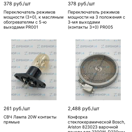
производителя—
Реквизиты—
Товары
378 руб./шт
378 руб./шт
200850, 3412382
/ Товар /
Переключатель режимов
Переключатель режимов
Артикул—
200850
УТ-00004977 / 0.15
мощности (3+0), к масляным
мощности на 3 положения с
Реквизиты—
Товары
Базовая единица—
обогревателям с 5-ю
3-мя выходами
/ Товар /
шт
выходами PR001
(контакты 3+0) PR005
УТ-00005483 / 0
Ставки налогов—
22
Базовая единица—
ID поста блога для
шт
комментариев—
Ставки налогов—
22
4816
В корзину
В корзину
ID поста блога для
комментариев—
5289
3 шт
3 шт
Вид запчасти—
Вид запчасти—
Регулятор
Регулятор
Артикул
Артикул
производителя—
производителя—
261 руб./шт
2,488 руб./шт
PR001
PR005
СВЧ Лампа 20W контакты
Конфорка
Артикул—
PR001
Артикул—
PR005
прямые
стеклокерамической Bosch,
Реквизиты—
Товары
Реквизиты—
Товары
Ariston 823023 варочной
/ Товар /
/ Товар /
панели для 2300W, D230мм,