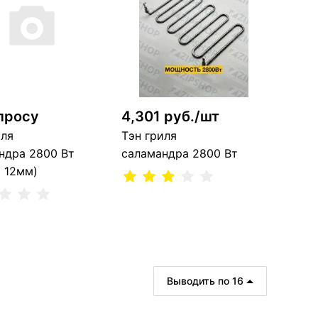
В корзину
В корзину
 шт
1 шт
просу
4,301 руб./шт
иля
Тэн гриля
ндра 2800 Вт
саламандра 2800 Вт
а 12мм)
Сообщить о поступлении
ить о поступлении
Выводить по 16
Нет в наличии, можно заказать