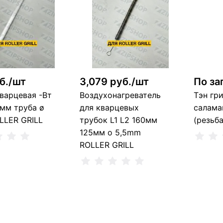
В корзину
В корзину
шт
1 шт
3
б./шт
3,079 руб./шт
По за
варцевая -Вт
Воздухонагреватель
Тэн гр
0мм труба ø
для кварцевых
салама
LLER GRILL
трубок L1 L2 160мм
(резьб
125мм o 5,5mm
ROLLER GRILL
ть о поступлении
Сообщ
Сообщить о поступлении