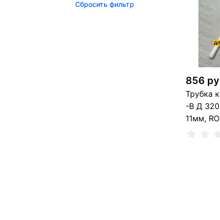
Сбросить фильтр
4 
856 ру
Трубка к
-В Д 32
11мм, RO
Сообщи