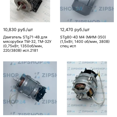
10,830 руб./шт
12,470 руб./шт
Двигатель STg71-4B для
STg80-4D М4 (МИМ-350)
мясорубки ТМ-32, ТМ-32У
(1,5кВт, 1400 об/мин, 380В)
(0,75кВт, 1350об/мин,
спец исп
220/380В) исп.2181
В корзину
В корзину
1 шт
1 шт
Вид запчасти—
Вид запчасти—
Двигатель
Двигатель
Артикул—
STg80-4D
Напряжение—
Реквизиты—
Товары