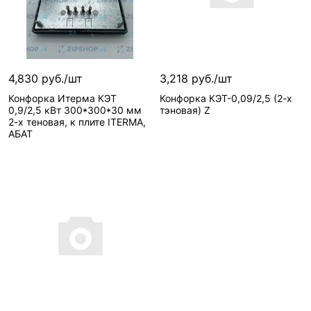
4,830 руб./шт
3,218 руб./шт
Конфорка Итерма КЭТ
Конфорка КЭТ-0,09/2,5 (2-х
0,9/2,5 кВт 300*300*30 мм
тэновая) Z
2-х теновая, к плите ITERMA,
АБАТ
Сообщить о поступлении
Сообщить о поступлении
Нет в наличии, можно з
Нет в наличии, можно заказать
Вид запчасти—
Конфорка
Сопутствующие
Артикул—
009.09
товары—
Провод
Реквизиты—
Товары
РКГМ 1х2,5
/ Товар /