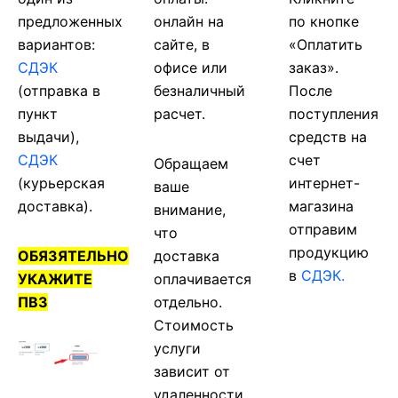
предложенных
онлайн на
по кнопке
вариантов:
сайте, в
«Оплатить
СДЭК
офисе или
заказ».
(отправка в
безналичный
После
пункт
расчет.
поступления
выдачи),
средств на
СДЭК
счет
Обращаем
(курьерская
интернет-
ваше
доставка).
магазина
внимание,
отправим
что
продукцию
ОБЯЗЯТЕЛЬНО
доставка
в
СДЭК.
УКАЖИТЕ
оплачивается
ПВЗ
отдельно.
Стоимость
услуги
зависит от
удаленности