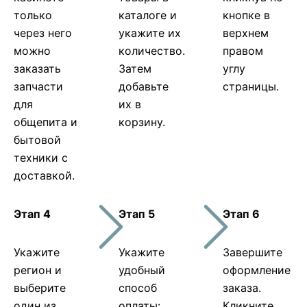
только
каталоге и
кнопке в
через него
укажите их
верхнем
можно
количество.
правом
заказать
Затем
углу
запчасти
добавьте
страницы.
для
их в
общепита и
корзину.
бытовой
техники с
доставкой.
Этап 4
Этап 5
Этап 6
Укажите
Укажите
Завершите
регион и
удобный
оформление
выберите
способ
заказа.
один из
оплаты:
Кликните