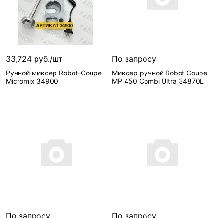
33,724 руб./шт
По запросу
Ручной миксер Robot-Coupe
Миксер ручной Robot Coupe
Micromix 34900
MP 450 Combi Ultra 34870L
В корзину
Сообщить о поступлении
1 шт
Нет в наличии, можно з
Сопутствующие
Мощность—
500 Вт
товары—
Штанга с
Артикул
насадкой в сборе
производителя—
Robot-Coupe 27356
34870L
По запросу
По запросу