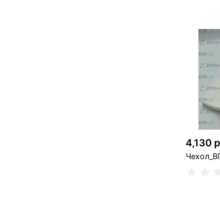
2 
4,130 
Чехол_ВГ