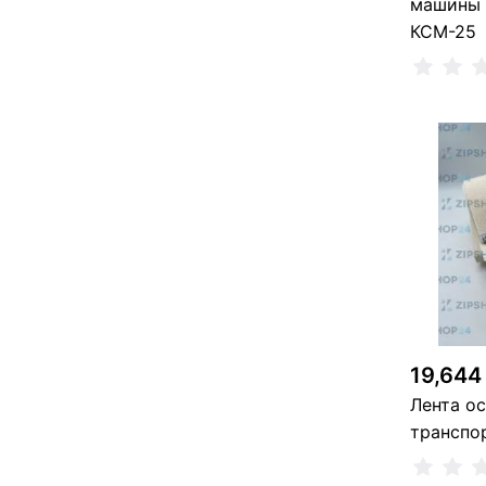
машины
КСМ-25
2 
19,644
Лента о
транспо