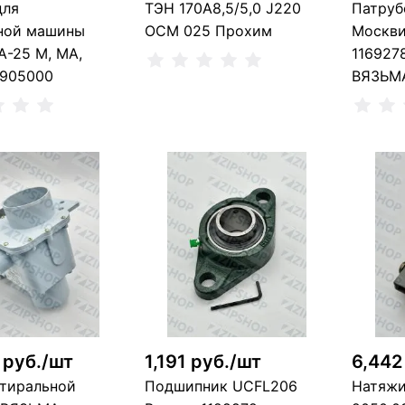
для
ТЭН 170А8,5/5,0 J220
Патруб
ной машины
ОСМ 025 Прохим
Москви
A-25 M, MA,
116927
905000
ВЯЗЬМА
В корзину
В корзину
7 шт
шт
8
 руб./шт
1,191 руб./шт
6,442
стиральной
Подшипник UCFL206
Натяжи