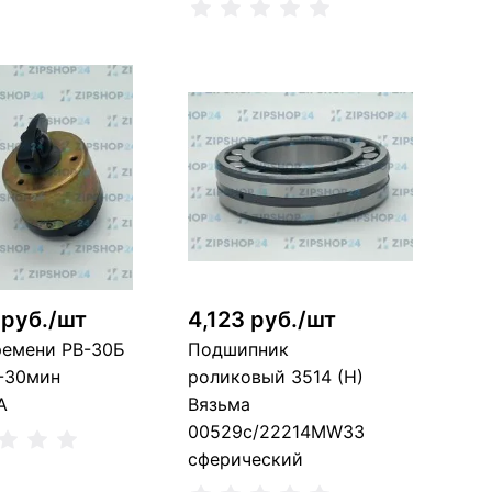
В корзину
В корзину
 шт
6 шт
 руб./шт
4,123 руб./шт
ремени РВ-30Б
Подшипник
-30мин
роликовый 3514 (Н)
А
Вязьма
00529с/22214MW33
сферический