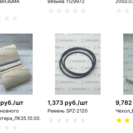
 ВЯЗЬМА
Вязьма 1129972
2050.0
В корзину
В корзину
4 шт
3
шт
 руб./шт
1,373 руб./шт
9,782
сновного
Ремень SPZ-2120
Чехол_
ртера_ЛК35.10.00.000