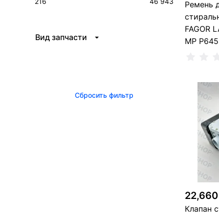
216
46 943
Ремень 
стираль
FAGOR L
Вид запчасти
MP P645
Сбросить фильтр
1 
22,660
Клапан 