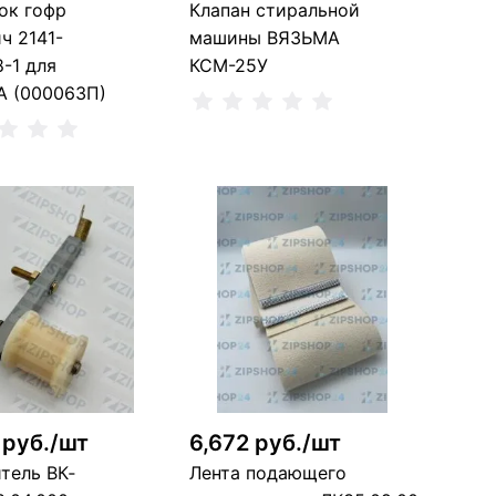
ок гофр
Клапан стиральной
ч 2141-
машины ВЯЗЬМА
8-1 для
КСМ-25У
 (000063П)
В корзину
В корзину
1 шт
 шт
 руб./шт
6,672 руб./шт
тель ВК‐
Лента подающего