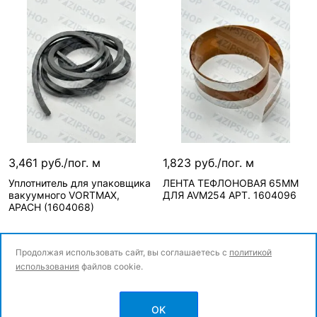
3,461 руб./пог. м
1,823 руб./пог. м
Уплотнитель для упаковщика
ЛЕНТА ТЕФЛОНОВАЯ 65ММ
вакуумного VORTMAX,
ДЛЯ AVM254 АРТ. 1604096
APACH (1604068)
Продолжая использовать сайт, вы соглашаетесь с
политикой
использования
файлов cookie.
Сообщить о поступлении
Сообщить о поступлении
© Все права защищены.
Нет в наличии, можно з
OK
Политика конфиденциальности