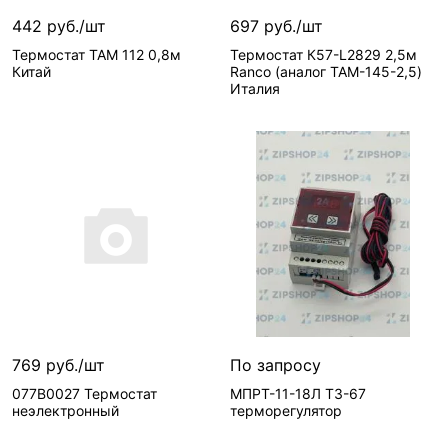
Реквизиты—
Товары
/ Товар /
442 руб./шт
697 руб./шт
/ Товар /
УТ-00000814 / 0
Термостат ТАМ 112 0,8м
Термостат К57-L2829 2,5м
УТ-00000813 / 0
Базовая единица—
Китай
Ranco (аналог ТАМ-145-2,5)
Базовая единица—
шт
Италия
шт
Ставки налогов—
Без
Ставки налогов—
Без
НДС
НДС
ID поста блога для
ID поста блога для
комментариев—
868
В корзину
комментариев—
942
В корзину
8 шт
1 шт
Вид запчасти—
Вид запчасти—
Термостат
Термостат
Артикул—
ТЕР-016
Артикул—
ТЕР-011
Реквизиты—
Товары
Реквизиты—
Товары
/ Товар /
769 руб./шт
По запросу
/ Товар /
УТ-00000812 / 0
077B0027 Термостат
МПРТ-11-18Л ТЗ-67
УТ-00000810 / 0
Базовая единица—
неэлектронный
терморегулятор
Базовая единица—
шт
шт
Ставки налогов—
Без