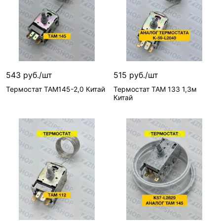
543 руб./шт
515 руб./шт
Термостат ТАМ145-2,0 Китай
Термостат ТАМ 133 1,3м
Китай
В корзину
В корзину
7 шт
3 шт
Вид запчасти—
Вид запчасти—
Термостат
Термостат
Артикул—
ТЕР-020
Артикул—
ТЕР-018
Реквизиты—
Товары