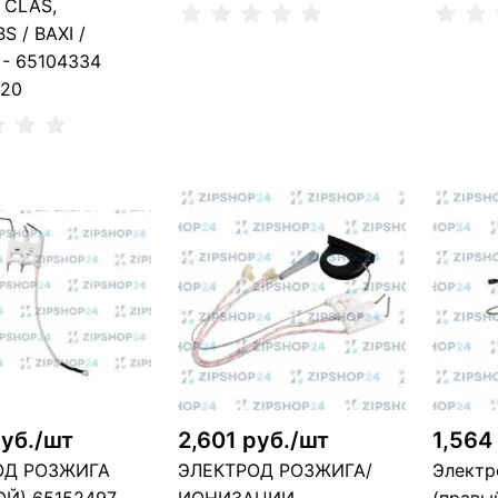
 CLAS,
S / BAXI /
- 65104334
520
Сообщить о поступлении
Сообщ
Нет в наличии, можно заказать
Н
В корзину
шт
руб./шт
2,601 руб./шт
1,564
ОД РОЗЖИГА
ЭЛЕКТРОД РОЗЖИГА/
Электр