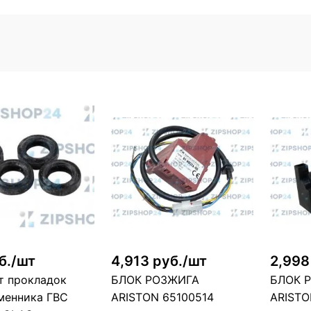
б./шт
4,913 руб./шт
2,998
т прокладок
БЛОК РОЗЖИГА
БЛОК 
менника ГВС
ARISTON 65100514
ARISTO