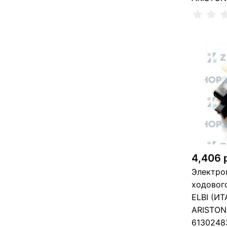
Сообщи
Не
4,406 
Электро
ходовог
ELBI (И
ARISTON
6130248