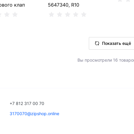
ового клап
5647340, R10
Сообщ
Показать ещё
ть о поступлении
Сообщить о поступлении
Н
Вы просмотрели 16 товаро
т в наличии, можно заказать
Нет в наличии, можно заказать
+7 812 317 00 70
3170070@zipshop.online