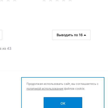
ить о поступлении
Сообщить о поступлении
Выводить по 16
ет в наличии, можно заказать
Нет в наличии, можно заказать
в из 43
Продолжая использовать сайт, вы соглашаетесь с
политикой использования
файлов cookie.
OK