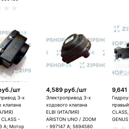
Сообщить о поступлении
Сообщ
ть о поступлении
Нет в наличии, можно заказать
Н
т в наличии, можно заказать
руб./шт
4,589 руб./шт
9,641
привод 3-х
Электропривод 3-х
Гидроу
о клапана
ходового клапана
правый
ТАЛИЯ)
ELBI (ИТАЛИЯ)
CLASS, 
 CLASS -
ARISTON UNO / ZOOM
GENUS 
3 A; Мотор
- 997147 A; 5694580