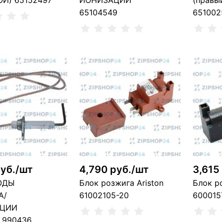
Й) 65152497
ИОНИЗАЦИИ
(правый
65104549
651002
ть о поступлении
Сообщить о поступлении
Сообщ
т в наличии, можно заказать
Нет в наличии, можно заказать
Н
руб./шт
4,790 руб./шт
3,615
ОДЫ
Блок розжига Ariston
Блок р
А/
61002105-20
600015
ЦИИ
 990436