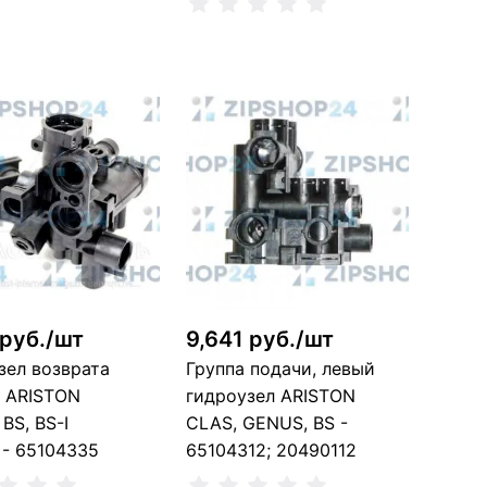
ить о поступлении
Сообщить о поступлении
ет в наличии, можно заказать
Нет в наличии, можно заказать
 руб./шт
9,641 руб./шт
зел возврата
Группа подачи, левый
 ARISTON
гидроузел ARISTON
BS, BS-I
CLAS, GENUS, BS -
- 65104335
65104312; 20490112