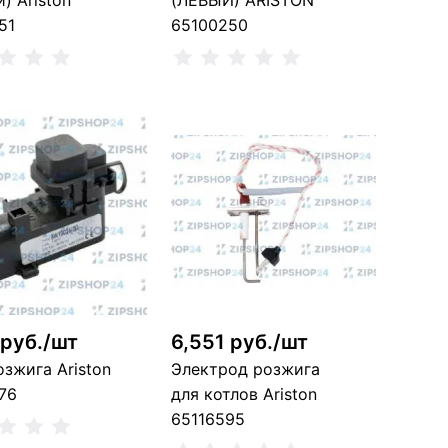
) Ariston
(ЛЕВЫЙ) ARISTON
51
65100250
ить о поступлении
Сообщить о поступлении
ет в наличии, можно заказать
Нет в наличии, можно заказать
 руб./шт
6,551 руб./шт
озжига Ariston
Электрод розжига
76
для котлов Ariston
65116595