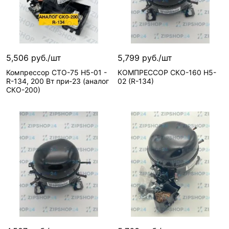
5,506 руб./шт
5,799 руб./шт
Компрессор СТО-75 Н5-01 -
КОМПРЕССОР СКО-160 H5-
R-134, 200 Вт при-23 (аналог
02 (R-134)
СКО-200)
В корзину
В корзину
1 шт
1 шт
Вид запчасти—
Вид запчасти—
Компрессор
Компрессор
Артикул—
Артикул—
СТО75H5-
СКО160H502R134
01R134
Реквизиты—
Товары