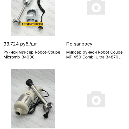
33,724 руб./шт
По запросу
Ручной миксер Robot-Coupe
Миксер ручной Robot Coupe
Micromix 34900
MP 450 Combi Ultra 34870L
В корзину
Сообщить о поступлении
1 шт
Нет в наличии, можно з
Сопутствующие
Мощность—
500 Вт
товары—
Штанга с
Артикул
насадкой в сборе
производителя—