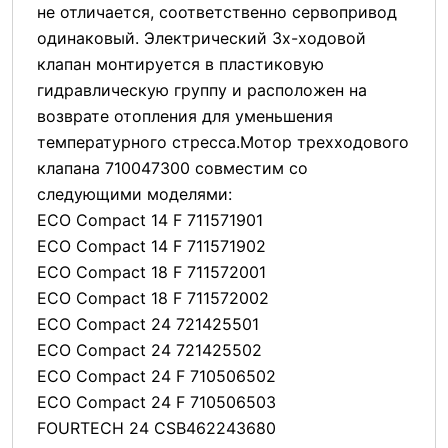
не отличается, соответственно сервопривод
одинаковый. Электрический 3х-ходовой
клапан монтируется в пластиковую
гидравлическую группу и расположен на
возврате отопления для уменьшения
температурного стресса.Мотор трехходового
клапана 710047300 совместим со
следующими моделями:
ECO Compact 14 F 711571901
ECO Compact 14 F 711571902
ECO Compact 18 F 711572001
ECO Compact 18 F 711572002
ECO Compact 24 721425501
ECO Compact 24 721425502
ECO Compact 24 F 710506502
ECO Compact 24 F 710506503
FOURTECH 24 CSB462243680