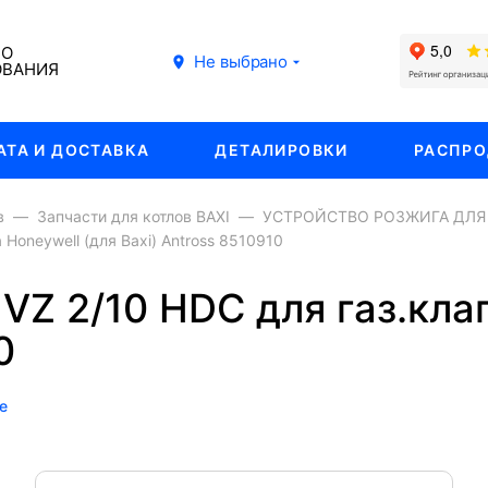
ГО
Не выбрано
ОВАНИЯ
АТА И ДОСТАВКА
ДЕТАЛИРОВКИ
РАСПР
в
Запчасти для котлов BAXI
УСТРОЙСТВО РОЗЖИГА ДЛЯ 
Honeywell (для Baxi) Antross 8510910
VZ 2/10 HDC для газ.кла
0
е