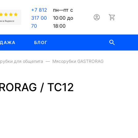
+7 812
пн—пт с
317 00
10:00 до
70
18:00
ОДАЖА
БЛОГ
рубки для общепита
Мясорубки GASTRORAG
RORAG / TC12