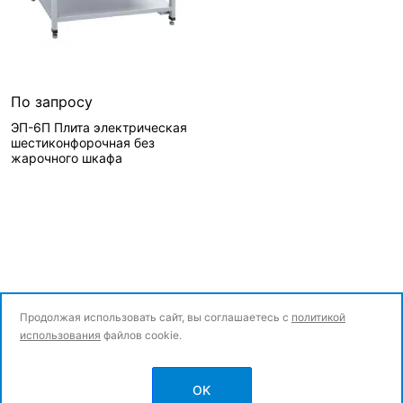
По запросу
ЭП-6П Плита электрическая
шестиконфорочная без
жарочного шкафа
Сообщить о поступлении
Нет в наличии, можно заказать
Продолжая использовать сайт, вы соглашаетесь с
политикой
использования
файлов cookie.
Вид запчасти—
Плита
Артикул—
© Все права защищены.
71000000945
OK
Политика конфиденциальности
Реквизиты—
Товары