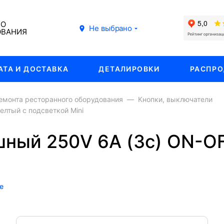
ГО
Не выбрано
ОВАНИЯ
АТА И ДОСТАВКА
ДЕТАЛИРОВКИ
РАСПР
емонта ресторанного оборудования
Кнопки, выключатели
лтый с подсветкой Mini
ный 250V 6А (3с) ON-O
е