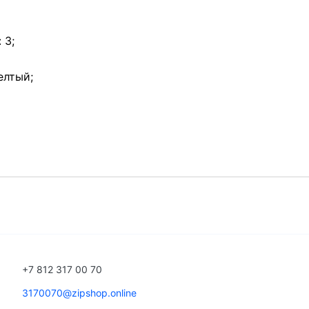
 3;
елтый;
+7 812 317 00 70
3170070@zipshop.online