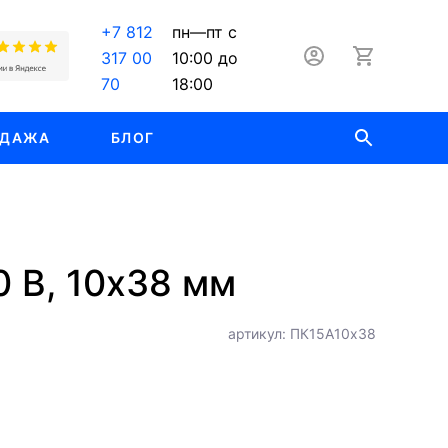
+7 812
пн—пт с
317 00
10:00 до
70
18:00
ОДАЖА
БЛОГ
0 В, 10х38 мм
артикул: ПК15А10х38