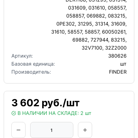
031609, 031610, 058557,
058857, 069882, 083215,
0PE302, 31295, 31314, 31609,
31610, 58557, 58857, 60050261,
69882, 727944, 83215,
32V7100, 32Z2000
Артикул:
380626
Базовая единица:
шт
Производитель:
FINDER
3 602 руб./шт
В НАЛИЧИИ НА СКЛАДЕ:
2 шт