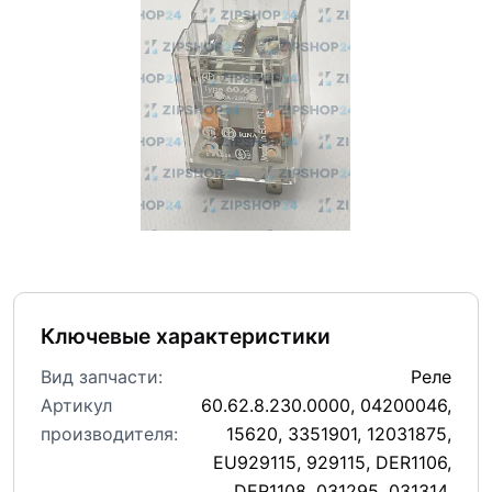
Ключевые характеристики
Вид запчасти:
Реле
Артикул
60.62.8.230.0000, 04200046,
производителя:
15620, 3351901, 12031875,
EU929115, 929115, DER1106,
DER1108, 031295, 031314,