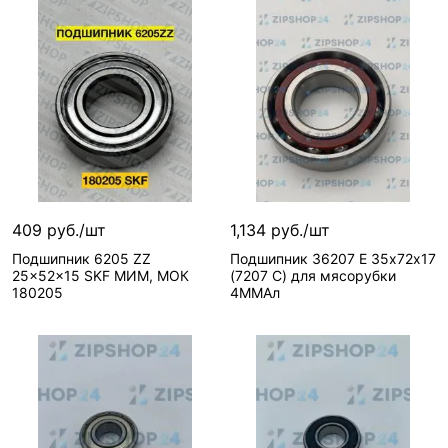
409 руб./шт
1,134 руб./шт
Подшипник 6205 ZZ
Подшипник 36207 Е 35х72х17
25x52x15 SKF МИМ, МОК
(7207 C) для мясорубки
180205
4ММАл
В корзину
В корзину