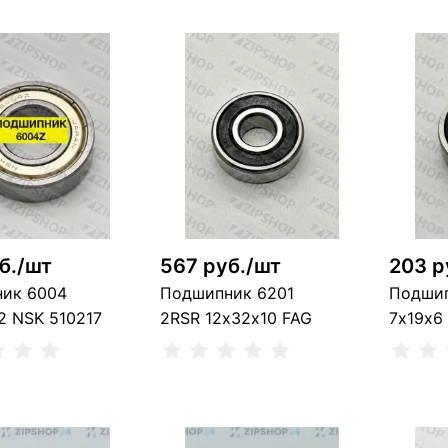
б./шт
567 руб./шт
203 р
ик 6004
Подшипник 6201
Подшип
2 NSK 510217
2RSR 12х32х10 FAG
7х19х6