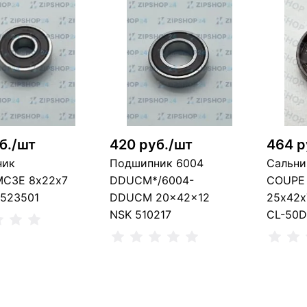
В корзину
В корзину
шт
5 шт
9
б./шт
420 руб./шт
464 р
ник
Подшипник 6004
Сальни
C3E 8х22х7
DDUCM*/6004-
COUPE
 523501
DDUCM 20x42x12
25х42х
NSK 510217
CL-50D
В корзину