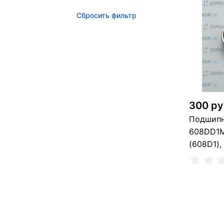
Сбросить фильтр
3 
300 ру
Подшип
608DD1M
(608D1),