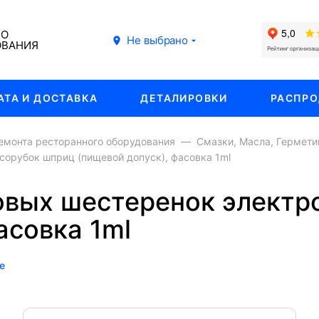
ГО
Не выбрано
ОВАНИЯ
АТА И ДОСТАВКА
ДЕТАЛИРОВКИ
РАСПР
емонта ресторанного оборудования
Смазки, Масла, Гермети
орубок шприц (пищевой допуск), фасовка 1ml
овых шестеренок элект
асовка 1ml
е