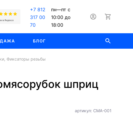
+7 812
пн—пт с
317 00
10:00 до
70
18:00
ОДАЖА
БЛОГ
ки, Фиксаторы резьбы
ромясорубок шприц
артикул: СМА-001