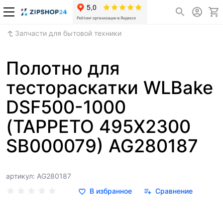
Запчасти для бытовой техники
Полотно для
тестораскатки WLBake
DSF500-1000
(TAPPETO 495X2300
SB000079) AG280187
артикул: AG280187
В избранное
Сравнение