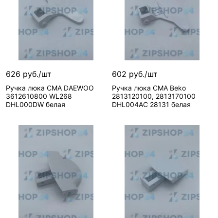
626 руб./шт
602 руб./шт
Ручка люка СМА DAEWOO
Ручка люка СМА Beko
3612610800 WL268
2813120100, 2813170100
DHL000DW белая
DHL004AC 28131 белая
В корзину
В корзину
1 шт
1 шт
Вид запчасти—
Вид запчасти—
Ручка
Ручка