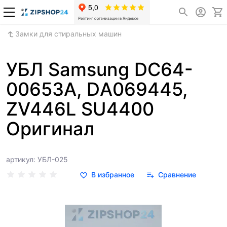
Замки для стиральных машин
УБЛ Samsung DC64-
00653A, DА069445,
ZV446L SU4400
Оригинал
артикул: УБЛ-025
В избранное
Сравнение