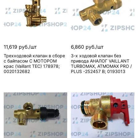
11,619 руб./шт
6,860 руб./шт
Трехходовой клапан в сборе
3-х ходовой клапан без
с байпасом С МОТОРОМ
привода АНАЛОГ VAILLANT
крас (Vaillant TEC) 178978;
TURBOMAX, ATMOMAX PRO /
0020132682
PLUS -252457 В; 0193013
Сообщить о поступлении
Сообщить о поступлении
Нет в наличии, можно заказать
Нет в наличии, можно з
Вид запчасти—
Вид запчасти—