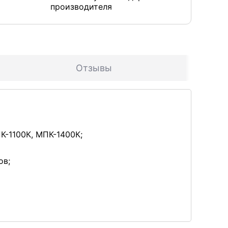
производителя
Отзывы
К-1100К, МПК-1400К;
ов;