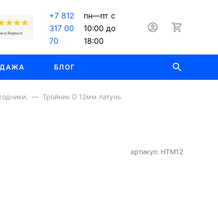
+7 812
пн—пт с
317 00
10:00 до
70
18:00
ОДАЖА
БЛОГ
ходники.
Тройник D 12мм латунь
артикул: HTM12