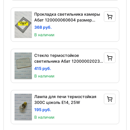
Прокладка светильника камеры
Абат 120000060604 размер
97х82 мм для ПКА-6,10,20 и
368 руб.
КЭП-4,6,10
В наличии
Стекло термостойкое
светильника Абат 120000020235
73,5*58,5*4 мм для ПКА, КЭП,
415 руб.
РПШ, ШРТ, МПК
В наличии
Лампа для печи термостойкая
300C цоколь Е14, 25W
195 руб.
В наличии