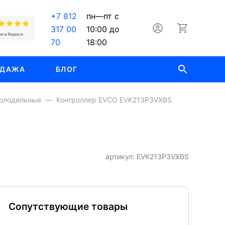
+7 812
пн—пт с
317 00
10:00 до
70
18:00
ОДАЖА
БЛОГ
холодильные
Контроллер EVCO EVK213P3VXBS
артикул: EVK213P3VXBS
Сопутствующие товары