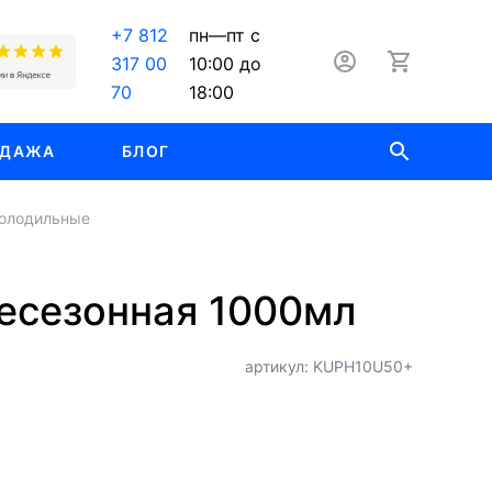
+7 812
пн—пт с
317 00
10:00 до
70
18:00
ОДАЖА
БЛОГ
холодильные
есезонная 1000мл
артикул: KUPH10U50+