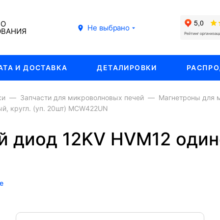
ГО
Не выбрано
ОВАНИЯ
АТА И ДОСТАВКА
ДЕТАЛИРОВКИ
РАСПР
ки
Запчасти для микроволновых печей
Магнетроны для 
й, кругл. (уп. 20шт) MCW422UN
 диод 12KV HVM12 одиноч
е