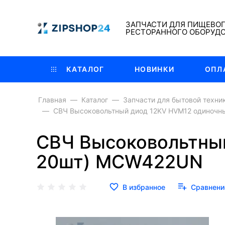
ЗАПЧАСТИ ДЛЯ ПИЩЕВО
РЕСТОРАННОГО ОБОРУД
КАТАЛОГ
НОВИНКИ
ОПЛ
Главная
Каталог
Запчасти для бытовой техни
СВЧ Высоковольтный диод 12KV HVM12 одиночны
СВЧ Высоковольтный
20шт) MCW422UN
В избранное
Сравнени