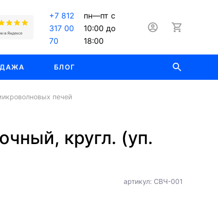
+7 812
пн—пт с
317 00
10:00 до
70
18:00
ОДАЖА
БЛОГ
микроволновых печей
ный, кругл. (уп.
артикул: СВЧ-001