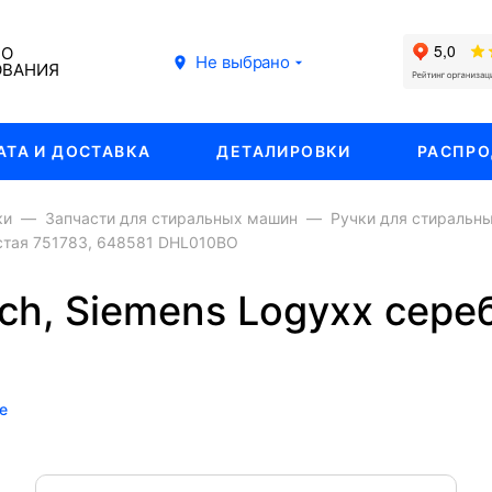
ГО
Не выбрано
ОВАНИЯ
АТА И ДОСТАВКА
ДЕТАЛИРОВКИ
РАСПР
ки
Запчасти для стиральных машин
Ручки для стиральн
стая 751783, 648581 DHL010BO
h, Siemens Logyxx сере
е