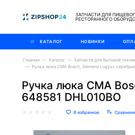
ЗАПЧАСТИ ДЛЯ ПИЩЕВО
РЕСТОРАННОГО ОБОРУД
КАТАЛОГ
НОВИНКИ
ОПЛ
Главная
Каталог
Запчасти для бытовой техни
Ручка люка СМА Bosch, Siemens Logyxx серебри
Ручка люка СМА Bosc
648581 DHL010BO
В избранное
Сравнени